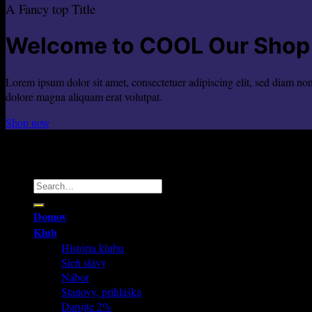
A Fancy top Title
Welcome to COOL Our Shop
Lorem ipsum dolor sit amet, consectetuer adipiscing elit, sed diam n
dolore magna aliquam erat volutpat.
Shop now
Trnava Panthers
Copyright 2026 ©
Domov
Klub
História klubu
Sieň slávy
Nábor
Stanovy, prihláška
Darujte 2%