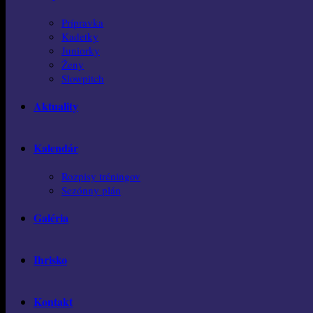
Prípravka
Kadetky
Juniorky
Ženy
Slowpitch
Aktuality
Kalendár
Rozpisy tréningov
Sezónny plán
Galéria
Ihrisko
Kontakt